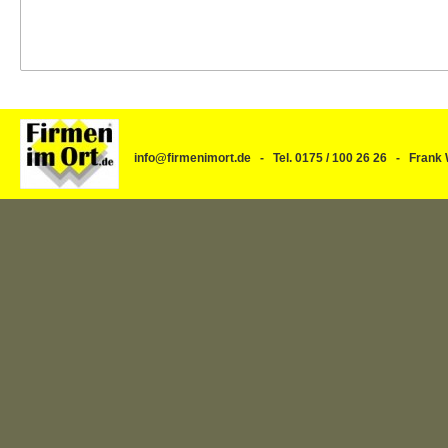
info@firmenimort.de - Tel. 0175 / 100 26 26 - Fra