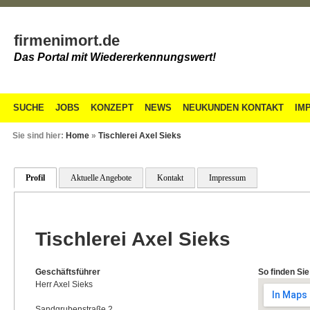
firmenimort.de
Das Portal mit Wiedererkennungswert!
SUCHE
JOBS
KONZEPT
NEWS
NEUKUNDEN KONTAKT
IM
Sie sind hier:
Home
»
Tischlerei Axel Sieks
Profil
Aktuelle Angebote
Kontakt
Impressum
Tischlerei Axel Sieks
Geschäftsführer
So finden Sie
Herr Axel Sieks
Sandgrubenstraße 2