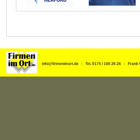
info@firmenimort.de - Tel. 0175 / 100 26 26 - Fra