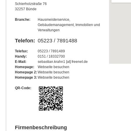
Schierholzstraße 76
32257 Bünde
Branche:
Hausmeisterservice,
Gebäudemanagement, Immobilien und
Verwaltungen
Telefon:
05223 / 7891488
Telefax:
05223 / 7891489
Handy:
0151 / 18332700
E-Mail:
sebastian.krahn1 [at] freenet.de
Homepage:
Webseite besuchen
Homepage 2:
Webseite besuchen
Homepage 3:
Webseite besuchen
QR-Code:
Firmenbeschreibung