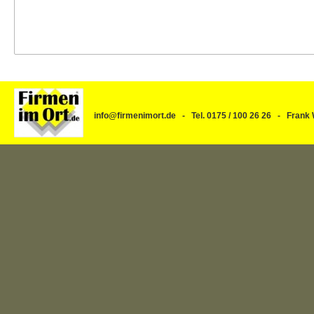
info@firmenimort.de - Tel. 0175 / 100 26 26 - Fra