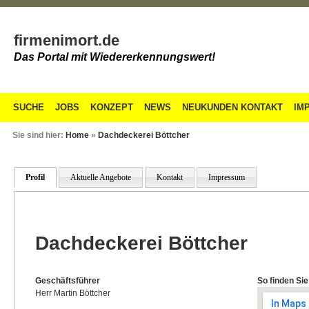
firmenimort.de
Das Portal mit Wiedererkennungswert!
SUCHE
JOBS
KONZEPT
NEWS
NEUKUNDEN KONTAKT
IM
Sie sind hier:
Home
»
Dachdeckerei Böttcher
Profil
Aktuelle Angebote
Kontakt
Impressum
Dachdeckerei Böttcher
Geschäftsführer
So finden Sie
Herr Martin Böttcher