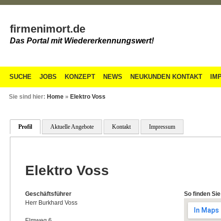
firmenimort.de
Das Portal mit Wiedererkennungswert!
SUCHE
JOBS
KONZEPT
NEWS
NEUKUNDEN KONTAKT
IM
Sie sind hier:
Home
»
Elektro Voss
Profil
Aktuelle Angebote
Kontakt
Impressum
Elektro Voss
Geschäftsführer
So finden Sie
Herr Burkhard Voss
Elmweg 6