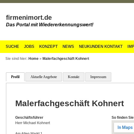
firmenimort.de
Das Portal mit Wiedererkennungswert!
SUCHE
JOBS
KONZEPT
NEWS
NEUKUNDEN KONTAKT
IM
Sie sind hier:
Home
»
Malerfachgeschäft Kohnert
Profil
Aktuelle Angebote
Kontakt
Impressum
Malerfachgeschäft Kohnert
Geschäftsführer
So finden Sie
Herr Michael Kohnert
Am Alten Markt 1