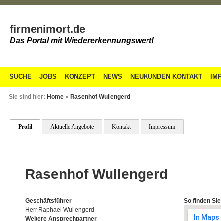
firmenimort.de
Das Portal mit Wiedererkennungswert!
SUCHE
JOBS
KONZEPT
NEWS
NEUKUNDEN KONTAKT
IM
Sie sind hier:
Home
»
Rasenhof Wullengerd
Profil
Aktuelle Angebote
Kontakt
Impressum
Rasenhof Wullengerd
Geschäftsführer
So finden Sie
Herr Raphael Wullengerd
Weitere Ansprechpartner