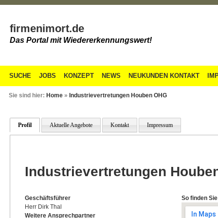
firmenimort.de
Das Portal mit Wiedererkennungswert!
SUCHE
JOBS
KONZEPT
NEWS
NEUKUNDEN KONTAKT
IM
Sie sind hier:
Home
»
Industrievertretungen Houben OHG
Profil
Aktuelle Angebote
Kontakt
Impressum
Industrievertretungen Houb
Geschäftsführer
So finden Sie
Herr Dirk Thal
Weitere Ansprechpartner