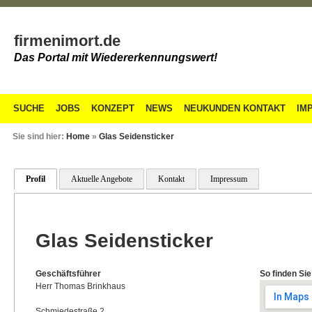
firmenimort.de
Das Portal mit Wiedererkennungswert!
SUCHE
JOBS
KONZEPT
NEWS
NEUKUNDEN KONTAKT
IM
Sie sind hier:
Home
»
Glas Seidensticker
Profil
Aktuelle Angebote
Kontakt
Impressum
Glas Seidensticker
Geschäftsführer
So finden Sie
Herr Thomas Brinkhaus
Schmiedestraße 2