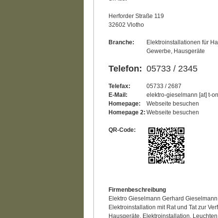
Herforder Straße 119
32602 Vlotho
Branche:
Elektroinstallationen für H
Gewerbe, Hausgeräte
Telefon:
05733 / 2345
Telefax:
05733 / 2687
E-Mail:
elektro-gieselmann [at] t-o
Homepage:
Webseite besuchen
Homepage 2:
Webseite besuchen
QR-Code:
Firmenbeschreibung
Elektro Gieselmann Gerhard Gieselmann I
Elektroinstallation mit Rat und Tat zur V
Hausgeräte, Elektroinstallation, Leuchte