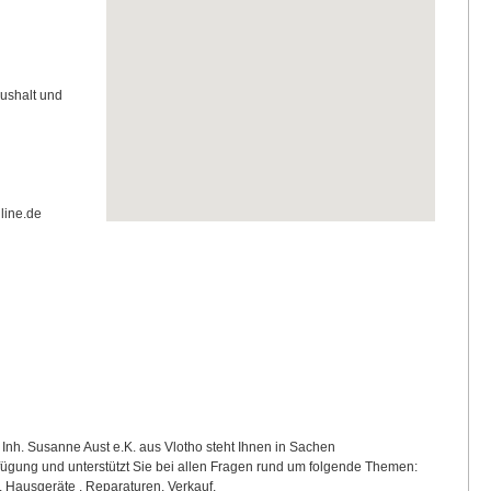
aushalt und
nline.de
nh. Susanne Aust e.K. aus Vlotho steht Ihnen in Sachen
erfügung und unterstützt Sie bei allen Fragen rund um folgende Themen:
n, Hausgeräte , Reparaturen, Verkauf,