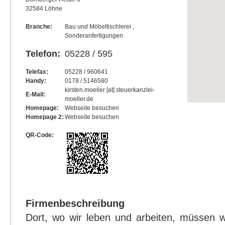
32584 Löhne
Branche:
Bau und Möbeltischlerei ,
Sonderanfertigungen
Telefon:
05228 / 595
Telefax:
05228 / 960641
Handy:
0178 / 5146580
kirsten.moeller [at] steuerkanzlei-
E-Mail:
moeller.de
Homepage:
Webseite besuchen
Homepage 2:
Webseite besuchen
QR-Code:
Firmenbeschreibung
Dort, wo wir leben und arbeiten, müssen w