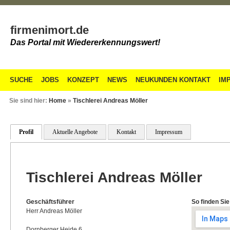
firmenimort.de
Das Portal mit Wiedererkennungswert!
SUCHE
JOBS
KONZEPT
NEWS
NEUKUNDEN KONTAKT
IM
Sie sind hier:
Home
»
Tischlerei Andreas Möller
Profil
Aktuelle Angebote
Kontakt
Impressum
Tischlerei Andreas Möller
Geschäftsführer
So finden Sie
Herr Andreas Möller
Dornberger Heide 6