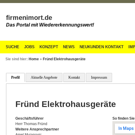
firmenimort.de
Das Portal mit Wiedererkennungswert!
SUCHE
JOBS
KONZEPT
NEWS
NEUKUNDEN KONTAKT
IM
Sie sind hier:
Home
»
Fründ Elektrohausgeräte
Profil
Aktuelle Angebote
Kontakt
Impressum
Fründ Elektrohausgeräte
Geschäftsführer
So finden Sie
Herr Thomas Fründ
Weitere Ansprechpartner
Amel Mujanovic