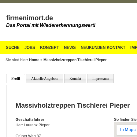
firmenimort.de
Das Portal mit Wiedererkennungswert!
SUCHE
JOBS
KONZEPT
NEWS
NEUKUNDEN KONTAKT
IM
Sie sind hier:
Home
»
Massivholztreppen Tischlerei Pieper
Profil
Aktuelle Angebote
Kontakt
Impressum
Massivholztreppen Tischlerei Pieper
Geschäftsführer
So finden Sie
Herr Laurenz Pieper
Grüner Weg 87