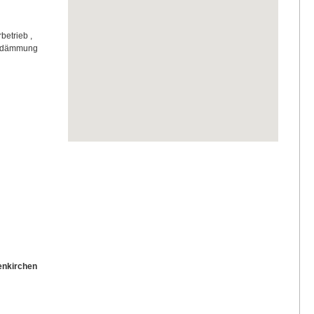
betrieb ,
medämmung
enkirchen