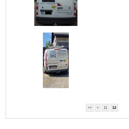
<<
<
11
12