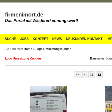
firmenimort.de
Das Portal mit Wiedererkennungswert!
SUCHE
JOBS
KONZEPT
NEWS
NEUKUNDEN KONTAKT
IM
Sie sind hier:
Home
»
Logo Umsetzung Kunden
Logo Umsetzung Kunden
Bannerwerbun
<<
<
11
12