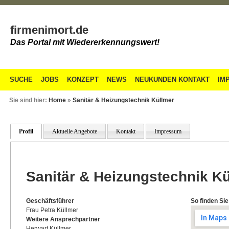
firmenimort.de
Das Portal mit Wiedererkennungswert!
SUCHE
JOBS
KONZEPT
NEWS
NEUKUNDEN KONTAKT
IM
Sie sind hier:
Home
»
Sanitär & Heizungstechnik Küllmer
Profil
Aktuelle Angebote
Kontakt
Impressum
Sanitär & Heizungstechnik K
Geschäftsführer
So finden Sie
Frau Petra Küllmer
Weitere Ansprechpartner
Herwart Küllmer