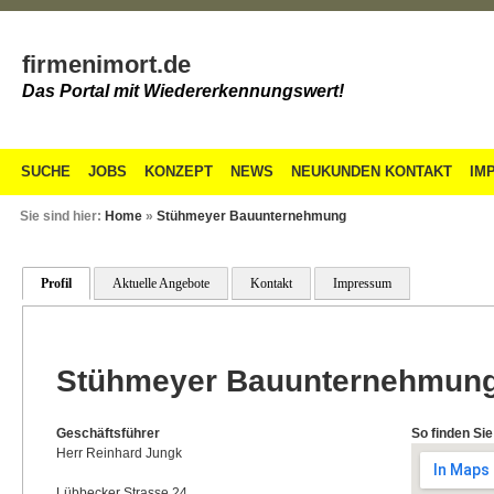
firmenimort.de
Das Portal mit Wiedererkennungswert!
SUCHE
JOBS
KONZEPT
NEWS
NEUKUNDEN KONTAKT
IM
Sie sind hier:
Home
»
Stühmeyer Bauunternehmung
Profil
Aktuelle Angebote
Kontakt
Impressum
Stühmeyer Bauunternehmun
Geschäftsführer
So finden Sie
Herr Reinhard Jungk
Lübbecker Strasse 24