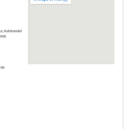
ur, Autohandel
rieb
.de