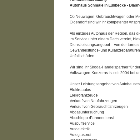
Autohaus Schmale in Lübbecke - Blas
Ob Neuwagen, Gebrauchtwagen oder Mie
Oldendorf sind wir Ihr kompetenter Anspr
Als einziges Autohaus der Region, das 
im Service unter einem Dach vereint, biet
Dienstleistungsangebot – von der turnu
Gewährleistungs- und Kulanzreparaturen 
Unfallschäden.
Wir sind Ihr Škoda-Handelspartner für d
Volkswagen-Konzerns ist seit 2004 bei uns
Unser Leistungsangebot von Autohauses
Elektroautos
Elekrofahrzeuge
Verkauf von Neufahrzeugen
Verkauf von Gebrauchtfahrzeugen
Abgasuntersuchung
Abschlepp-/Pannendienst
Auspuffservice
Autoelektrik
Autoglaserei