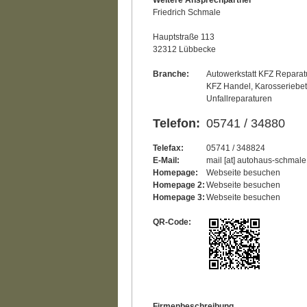
Weitere Ansprechpartner
Friedrich Schmale
Hauptstraße 113
32312 Lübbecke
Branche:
Autowerkstatt KFZ Reparat
KFZ Handel, Karosseriebet
Unfallreparaturen
Telefon:
05741 / 34880
Telefax:
05741 / 348824
E-Mail:
mail [at] autohaus-schmale
Homepage:
Webseite besuchen
Homepage 2:
Webseite besuchen
Homepage 3:
Webseite besuchen
QR-Code:
Firmenbeschreibung