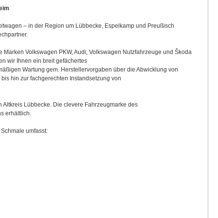
heim
twagen – in der Region um Lübbecke, Espelkamp und Preußisch
echpartner.
die Marken Volkswagen PKW, Audi, Volkswagen Nutzfahrzeuge und Škoda
en wir Ihnen ein breit gefächertes
smäßigen Wartung gem. Herstellervorgaben über die Abwicklung von
bis hin zur fachgerechten Instandsetzung von
en Altkreis Lübbecke. Die clevere Fahrzeugmarke des
 erhältlich.
 Schmale umfasst: